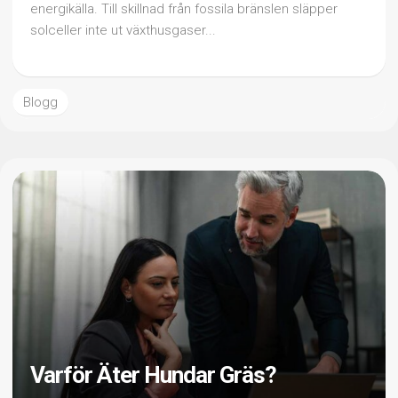
energikälla. Till skillnad från fossila bränslen släpper
solceller inte ut växthusgaser...
Blogg
Varför Äter Hundar Gräs?