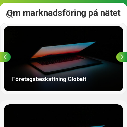
Skip
Om marknadsföring på nätet
to
content
Företagsbeskattning Globalt