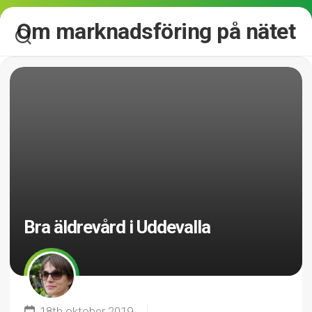
Skip
Om marknadsföring på nätet
to
content
Bra äldrevård i Uddevalla
18th oktober 2019