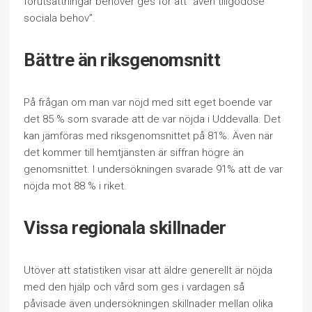
förutsättningar behöver ges för att ”även tillgodose
sociala behov”.
Bättre än riksgenomsnitt
På frågan om man var nöjd med sitt eget boende var
det 85 % som svarade att de var nöjda i Uddevalla. Det
kan jämföras med riksgenomsnittet på 81%. Även när
det kommer till hemtjänsten är siffran högre än
genomsnittet. I undersökningen svarade 91% att de var
nöjda mot 88 % i riket.
Vissa regionala skillnader
Utöver att statistiken visar att äldre generellt är nöjda
med den hjälp och vård som ges i vardagen så
påvisade även undersökningen skillnader mellan olika